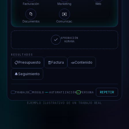
Distribuciones Vallès
Facturación
Marketing
Web
📁
✉️
Documentos
Comunicac.
APROBACIÓN
HUMANA
RESULTADOS
📋
🧾
📣
Presupuesto
Factura
Contenido
🔔
Seguimiento
REPETIR
TRABAJO
MÓDULO
AUTOMATIZACIÓN
PERSONA
✓
EJEMPLO ILUSTRATIVO DE UN TRABAJO REAL