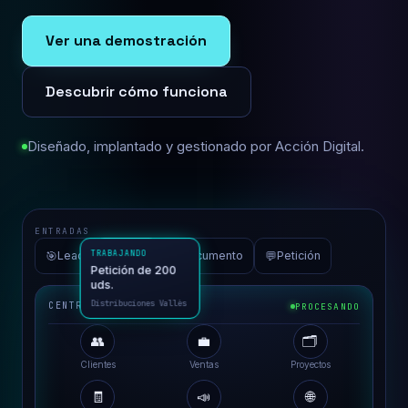
Ver una demostración
Descubrir cómo funciona
Diseñado, implantado y gestionado por Acción Digital.
ENTRADAS
🎯
📮
📄
💬
Lead
Email
Documento
Petición
CENTRO DE OPERACIONES
PROCESANDO
👥
💼
🗂️
TRABAJANDO
Clientes
Ventas
Proyectos
Petición de 200
uds.
🧾
📣
🌐