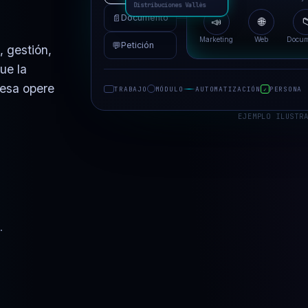
Distribuciones Vall
📄
Documento
📣
🌐

Marketing
Web
💬
Petición
, gestión,
ue la
resa opere
TRABAJO
MÓDULO
AUTOMATIZACIÓN
PERSONA
✓
EJEMPLO ILUSTR
.