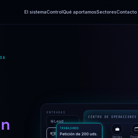
El sistema
Control
Qué aportamos
Sectores
Contacto
ESA
ENTRADAS
un
CENTRO DE OPERACIONES
🎯
Lead
👥
💼

TRABAJANDO
📮
Email
Petición de 200 
Clientes
Ventas
Proye