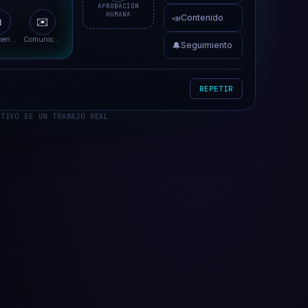
APROBACIÓN
ès
HUMANA
📣
Contenido

✉️
Documentos
Comunicac.
🔔
Seguimiento
REPETIR
ATIVO DE UN TRABAJO REAL