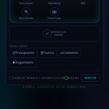
Distribuciones Vallès
Facturación
Marketing
Web
📁
✉️
Documentos
Comunicac.
APROBACIÓN
HUMANA
RESULTADOS
📋
🧾
📣
Presupuesto
Factura
Contenido
🔔
Seguimiento
REPETIR
TRABAJO
MÓDULO
AUTOMATIZACIÓN
PERSONA
✓
EJEMPLO ILUSTRATIVO DE UN TRABAJO REAL