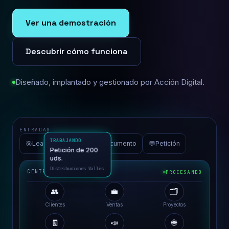
Ver una demostración
Descubrir cómo funciona
Diseñado, implantado y gestionado por Acción Digital.
ENTRADAS
🎯
📮
📄
💬
Lead
Email
Documento
Petición
CENTRO DE OPERACIONES
PROCESANDO
👥
💼
🗂️
TRABAJANDO
Clientes
Ventas
Proyectos
Petición de 200
uds.
🧾
📣
🌐