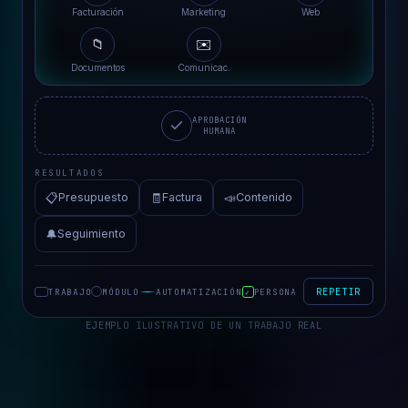
Distribuciones Vallès
Facturación
Marketing
Web
📁
✉️
Documentos
Comunicac.
APROBACIÓN
HUMANA
RESULTADOS
📋
🧾
📣
Presupuesto
Factura
Contenido
🔔
Seguimiento
REPETIR
TRABAJO
MÓDULO
AUTOMATIZACIÓN
PERSONA
✓
EJEMPLO ILUSTRATIVO DE UN TRABAJO REAL