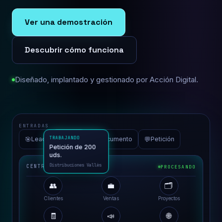
Ver una demostración
Descubrir cómo funciona
Diseñado, implantado y gestionado por Acción Digital.
ENTRADAS
🎯
📮
📄
💬
Lead
Email
Documento
Petición
CENTRO DE OPERACIONES
PROCESANDO
👥
💼
🗂️
TRABAJANDO
Clientes
Ventas
Proyectos
Petición de 200
uds.
🧾
📣
🌐