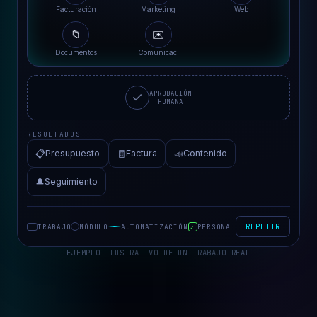
Distribuciones Vallès
Facturación
Marketing
Web
📁
✉️
Documentos
Comunicac.
APROBACIÓN
HUMANA
RESULTADOS
📋
🧾
📣
Presupuesto
Factura
Contenido
🔔
Seguimiento
REPETIR
TRABAJO
MÓDULO
AUTOMATIZACIÓN
PERSONA
✓
EJEMPLO ILUSTRATIVO DE UN TRABAJO REAL