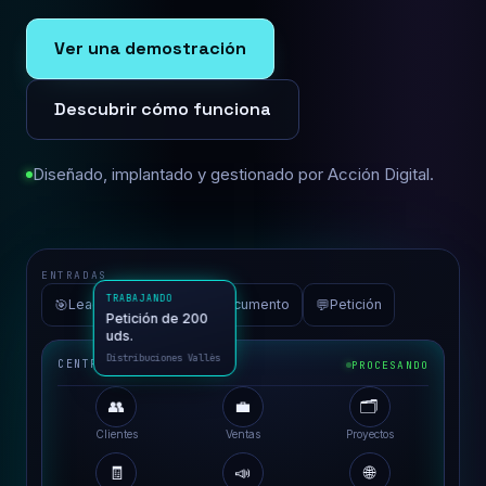
Ver una demostración
Descubrir cómo funciona
Diseñado, implantado y gestionado por Acción Digital.
ENTRADAS
🎯
📮
📄
💬
Lead
Email
Documento
Petición
CENTRO DE OPERACIONES
PROCESANDO
👥
💼
🗂️
TRABAJANDO
Clientes
Ventas
Proyectos
Petición de 200
uds.
🧾
📣
🌐