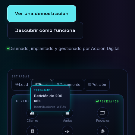
Ver una demostración
Descubrir cómo funciona
Diseñado, implantado y gestionado por Acción Digital.
ENTRADAS
🎯
📮
📄
💬
Lead
Email
Documento
Petición
CENTRO DE OPERACIONES
PROCESANDO
👥
💼
🗂️
TRABAJANDO
Clientes
Ventas
Proyectos
Petición de 200
uds.
🧾
📣
🌐