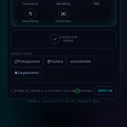
Distribuciones Vallès
Facturación
Marketing
Web
📁
✉️
Documentos
Comunicac.
APROBACIÓN
HUMANA
RESULTADOS
📋
🧾
📣
Presupuesto
Factura
Contenido
🔔
Seguimiento
REPETIR
TRABAJO
MÓDULO
AUTOMATIZACIÓN
PERSONA
✓
EJEMPLO ILUSTRATIVO DE UN TRABAJO REAL