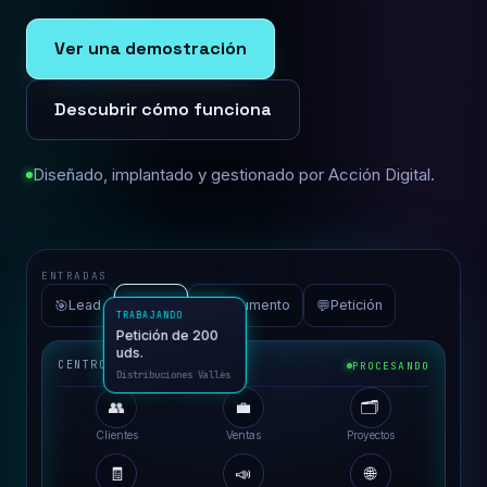
Ver una demostración
Descubrir cómo funciona
Diseñado, implantado y gestionado por Acción Digital.
ENTRADAS
🎯
📮
📄
💬
Lead
Email
Documento
Petición
CENTRO DE OPERACIONES
PROCESANDO
👥
💼
🗂️
TRABAJANDO
Clientes
Ventas
Proyectos
Petición de 200
uds.
🧾
📣
🌐