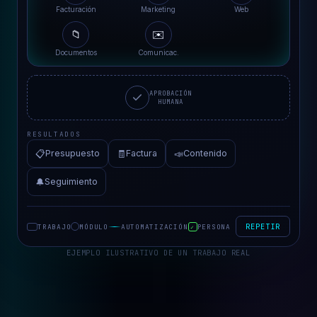
Distribuciones Vallès
Facturación
Marketing
Web
📁
✉️
Documentos
Comunicac.
APROBACIÓN
HUMANA
RESULTADOS
📋
🧾
📣
Presupuesto
Factura
Contenido
🔔
Seguimiento
REPETIR
TRABAJO
MÓDULO
AUTOMATIZACIÓN
PERSONA
✓
EJEMPLO ILUSTRATIVO DE UN TRABAJO REAL